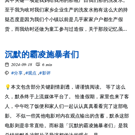
其中关键一项是我妈给我用的那瓶产自我们那的洗发水。
至于我为啥对我们家乡企业生产的洗发水抱有这么大的持
疑态度是因为我们个小镇以前是几乎家家户户都生产假
货，而我幼时还做为童工参与过造假，关于那段记忆虽...
沉默的霸凌施暴者们
2024-09-18
6 min
#分享
,
#观点
,
#影评
💡本文包含部分关键剧情剧透，请谨慎阅读。 等了这么
久，默杀终于上流媒体平台了。 恰逢假期，家里也来了客
人，中午吃了饭便和家人们一起认认真真看看完了这部电
影。 不似一些其他电影对内在观点输出的含蓄，默杀这部
电影则是非常直给。而标题「沉默的霸凌施暴者们」是我